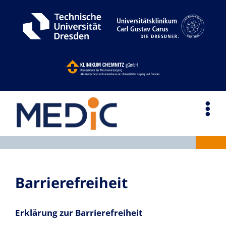
Zum
Inhalt
springen
Tog
Nav
Studium
Barrierefreiheit
Medizin­campus
Erklärung zur Barrierefreiheit
SkillsLab