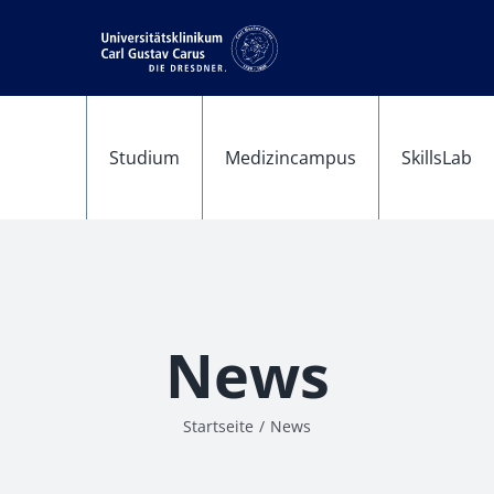
Studium
Medizin­campus
SkillsLab
News
Startseite
News